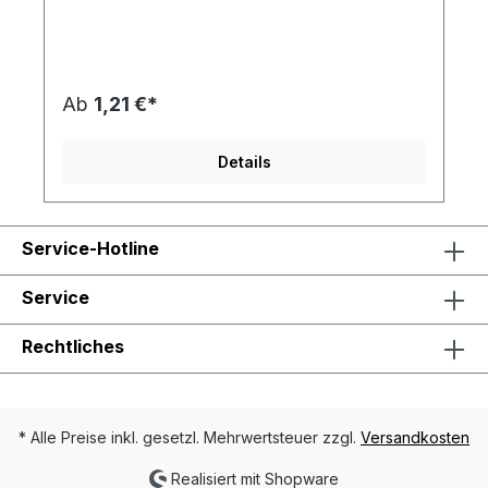
Rückseite mit schwarzem Velourstoff überzogen.
Ein idealer Begleiter in der Dunkelheit. Vielseitig
einsetzbar: in der Freizeit, beim Joggen oder
beim Spazierengehen. Artikelformat: 30
cm: ca. 30,0 x 3,0 cm; 34 cm: ca. 34,0 x 3,0 cm; 40
Ab
1,21 €*
cm: ca. 40,0 x 3,0 cmmax. Druckfläche: 30 cm:
ca. 27,0 x 2,5 cm; 34 cm: ca. 31,0 x 2,5 cm; 40 cm:
ca. 37,0 x 2,5 cmGewicht: 30 cm: ca.
Details
15 g; 34 cm: ca. 18 g; 40 cm: ca. 22 gMaterial:
Glodian-Folie, VelourstoffDownload
Druckstandskizze AL-0340 (30 cm)Download
Druckstandskizze AL-0342 (34 cm)Download
Service-Hotline
Druckstandskizze AL-0344 (40 cm)Zum
Produktvideo
Service
Rechtliches
* Alle Preise inkl. gesetzl. Mehrwertsteuer zzgl.
Versandkosten
Realisiert mit Shopware