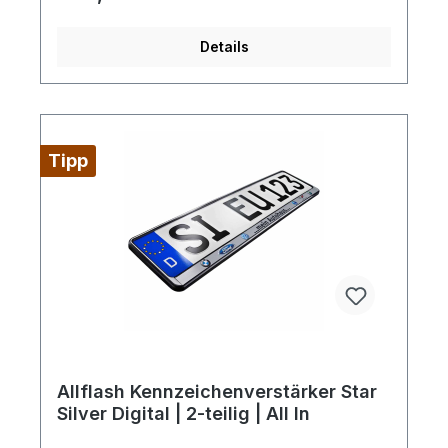
oder pdf-Datei), außerdem erfolgt die Lieferung
an eine Adresse innerhalb Deutschlands Frei
Haus.Artikelformat: ca. 52.5 x 13.2 cmMax.
Details
Druckfläche: ca. 50.3 x 1.8 cmGewicht:
ca. 166 gMaterial: PP plasticDownload
Druckstandskizze
Tipp
Allflash Kennzeichenverstärker Star
Silver Digital | 2-teilig | All In