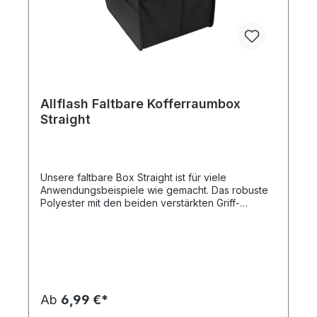
Filmkosten bei Bereitstellung druckfähiger Daten
(Vektorgrafik als eps-, cdr- oder pdf-Datei),
außerdem erfolgt die Lieferung an eine Adresse
innerhalb Deutschlands Frei Haus.Artikelformat:
ca. 13,0 x 9,0 x 4,5 cmmax. Druckfläche: ca.
8,0 x 4,0 cmGewicht: ca. 74
gMaterial: Polyester 420dDownload
Druckstandskizze
Allflash Faltbare Kofferraumbox
Straight
Unsere faltbare Box Straight ist für viele
Anwendungsbeispiele wie gemacht. Das robuste
Polyester mit den beiden verstärkten Griff-
Stanzungen ist auch für schwerere Artikel
geeignet.Die Box kann platzsparend gefaltet
werden.Das Besondere ist, dass dieser Artikel mit
unserer Kühltasche System kompatibel ist. Auf
Anfrage ist dieser Artikel auch in Ihrer
Wunschfarbe möglich. Bitte beachten Sie
außerdem: Bei allen Druckfarben (außer weiß)
Ab
6,99 €*
muss Ihr Motiv weiß unterlegt werden. Dies