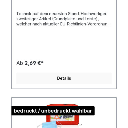
Technik auf dem neuesten Stand. Hochwertiger
zweiteiliger Artikel (Grundplatte und Leiste),
welcher nach aktueller EU-Richtlinien-Verordnung
produziert wird. Grundplatte aus Polypropylen mit
Lochbild, Werbeleiste aus ABS. Für alle gängigen
Fahrzeugmarken geeignet. Sicherer Halt, einfache
und blitzschnelle Montage. Qualität - Made in
Germany. Bei diesem Artikel haben Sie einen
Netto-Preis, mit dem Sie kalkulieren können.
Dieser Stückpreis beinhaltet die Artikel-, Druck-,
Ab
2,69 €*
Druckneben- und Filmkosten sowie eine Lieferung
frei Haus an eine Adresse innerhalb Deutschlands
bei Bereitstellung druckfähiger Daten
Details
(Vektorgrafik als eps-, cdr- oder pdf-Datei). Es
fallen keine weiteren Kosten an! Artikelformat:
ca. 52,5 x 13,2 cmmax. Druckfläche: ca. 50,3 x
1,8 cmGewicht: ca. 166 gMaterial:
PP-KunststoffDownload Druckstandskizze
bedruckt / unbedruckt wählbar