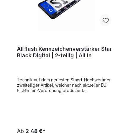
Allflash Kennzeichenverstärker Star
Black Digital | 2-teilig | All In
Technik auf dem neuesten Stand. Hochwertiger
zweiteiliger Artikel, welcher nach aktueller EU-
Richtlinien-Verordnung produziert
wird.Grundplatte aus Polypropylen mit Lochbild,
Werbeleiste aus ABS. Für alle gängigen
Fahrzeugmarken geeignet. Sicherer Halt, einfache
und blitzschnelle Montage. Qualität – Made in
Germany. Diesen Artikel erhalten Sie inklusive aller
Druck-, Neben- und Filmkosten bei Bereitstellung
druckfähiger Daten (Vektorgrafik als eps-, cdr-
Ab
2,48 €*