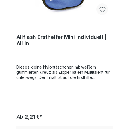
Allflash Ersthelfer Mini individuell |
All In
Dieses kleine Nylontäschchen mit weißem
gummierten Kreuz als Zipper ist ein Multitalent für
unterwegs. Der Inhalt ist auf die Ersthilfe
abgestimmt. Durch den Klettverschluss auf der
Rückseite lässt sich die Tasche leicht fixieren.
Einsetzbar in vielen Bereichen des Alltages, wie z.
B. Wandern, Outdoor, Beruf, Fahrrad, Sport,
Schule, Reisen, usw. Der individuelle Druck ist
einfarbig oder vierfarbig nach Euroskala auf der
Vorderseite möglich. Neu im Sortiment:
Ab
2,21 €*
Kartonverpackung mit individuellem 4c-Druck -
die günstige Alternative zum Direktdruck (Beispiel