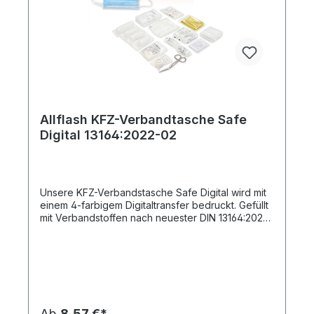
Allflash KFZ-Verbandtasche Safe
Digital 13164:2022-02
Unsere KFZ-Verbandstasche Safe Digital wird mit
einem 4-farbigem Digitaltransfer bedruckt. Gefüllt
mit Verbandstoffen nach neuester DIN 13164:2022-
02 (inkl. 2 medizinischen OP-Masken), verpackt in
einer Nylontasche mit Reißverschluss. Durch den
individuellen Druck erhält jede Tasche einen
zusätzlichen Reiz. Die angegebenen Preise
beinhalten bereits die Druckpreise zuzüglich
Drucknebenkosten. Neu im Sortiment:
Kartonverpackung mit individuellem 4c-Druck -
Ab
8,57 €*