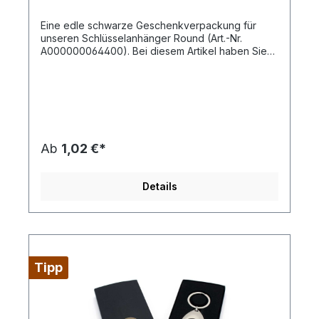
Eine edle schwarze Geschenkverpackung für
unseren Schlüsselanhänger Round (Art.-Nr.
A000000064400). Bei diesem Artikel haben Sie
einen Netto-Preis, mit dem Sie kalkulieren können.
Dieser Stückpreis beinhaltet die Artikel-, Druck-,
Druckneben- und Filmkosten sowie eine Lieferung
frei Haus an eine Adresse innerhalb Deutschlands
bei Bereitstellung druckfähiger Daten
(Vektorgrafik als eps-, cdr- oder pdf-Datei). Es
fallen keine weiteren Kosten an!
Ab
1,02 €*
Details
Tipp