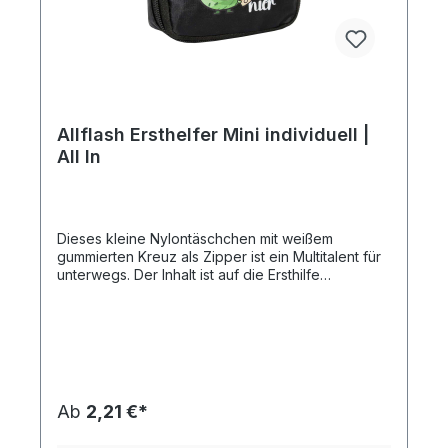
420dDownload DruckstandskizzeDownload
Druckstandskizze
Allflash Ersthelfer Mini individuell |
All In
Dieses kleine Nylontäschchen mit weißem
gummierten Kreuz als Zipper ist ein Multitalent für
unterwegs. Der Inhalt ist auf die Ersthilfe
abgestimmt. Durch den Klettverschluss auf der
Rückseite lässt sich die Tasche leicht fixieren.
Einsetzbar in vielen Bereichen des Alltages, wie z.
B. Wandern, Outdoor, Beruf, Fahrrad, Sport,
Schule, Reisen, usw. Der individuelle Druck ist
einfarbig oder vierfarbig nach Euroskala auf der
Vorderseite möglich. Neu im Sortiment:
Ab
2,21 €*
Kartonverpackung mit individuellem 4c-Druck -
die günstige Alternative zum Direktdruck (Beispiel