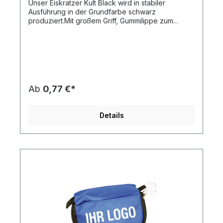
Unser Eiskratzer Kult Black wird in stabiler
Ausführung in der Grundfarbe schwarz
produziert.Mit großem Griff, Gummilippe zum
Wasserabstreifen, glatter und gezahnter
Kratzseite.In einem Druckvorgang kann die
Oberfläche veredelt werden. Wir empfehlen die
Druckfarben weiß oder silber. Weitere
Druckfarben mit Weißunterlegung möglich, dies
entspricht einer weiteren Druckfarbe.
Artikelformat: ca. 17,5 x 11,0 x 1,0 cmmax.
Ab
0,77 €*
Druckfläche: siehe DruckstandskizzeGewicht:
ca. 34 gMaterial:
KunststoffDownload Druckstandskizze
Details