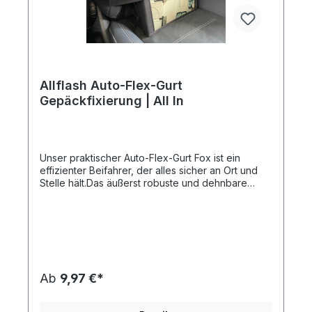
Allflash Auto-Flex-Gurt
Gepäckfixierung | All In
Unser praktischer Auto-Flex-Gurt Fox ist ein
effizienter Beifahrer, der alles sicher an Ort und
Stelle hält.Das äußerst robuste und dehnbare
Mischgewebe lässt sich leicht um jeden gängigen
Beifahrersitz spannen und mit dem starken
Klettverschluss sicher fixieren.Handtaschen,
Getränke, Einkäufe, Laptops, Mappen, Spielzeug,
Bücher, etc., dies alles kann eingeklemmt bzw.
verstaut werden. Dadurch ist ein sicheres Fahren
möglich, da keine störenden Ablenkungen durch
Ab
9,97 €*
ungesicherte Gegenstände auf dem Beifahrersitz
entstehen.Ihre Werbebotschaft kann auf der
Vorderseite plakativ aufgedruckt werden.Diesen