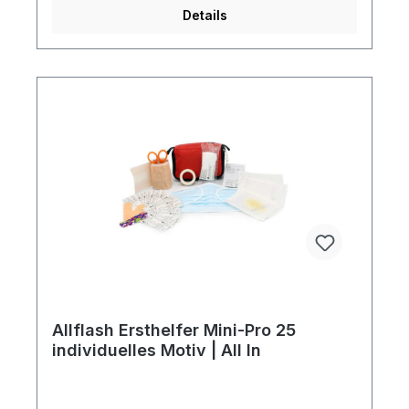
in unserer Bildergalerie). Preise auf Anfrage -
Details
unser Team berät Sie gern! Inhalt des
Verbandspäckchens:7 x Pflaster 7,2 x 1,9 cm2 x
Alkohol Tupfer1 x Wundkompresse1 x elastische
Bandage1 x Pflasterrolle1 x Pinzette.Diesen Artikel
erhalten Sie inklusive aller Druck-, Neben- und
Filmkosten bei Bereitstellung druckfähiger Daten
(Vektorgrafik als eps-, cdr- oder pdf-Datei),
außerdem erfolgt die Lieferung an eine Adresse
innerhalb Deutschlands Frei Haus.Artikelformat:
ca. 13,0 x 9,0 x 4,0 cmmax. Druckfläche:
ca. 8,0 x 4,0 cm VorderseiteGewicht:
ca. 56 gMaterial: Nylon
420dDownload Druckstandskizze
Allflash Ersthelfer Mini-Pro 25
individuelles Motiv | All In