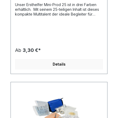
Unser Ersthelfer Mini-Prod 25 ist in drei Farben
erhältlich. Mit seinem 25-teiligen Inhalt ist dieses
kompakte Multitalent der ideale Begleiter für
unterwegs. Durch den Klettverschluss auf der
Rückseite lässt sich die Tasche leicht fixieren.
Einsetzbar in vielen Bereichen des Alltages, wie
z.B.: Wandern, Outdoor, Beruf, Fahrrad, Sport,
Schule, Reisen, usw. Der Inhalt ist auf die Ersthilfe
abgestimmt und durch die bunten Kinderpflaster
auch bei den Kids sehr beliebt. Der individuelle
Ab
3,30 €*
Druck ist einfarbig oder vierfarbig nach Euroskala
auf der Vorderseite möglich. Neu im Sortiment:
Kartonverpackung mit individuellem 4c-Druck -
Details
die günstige Alternative zum Direktdruck (Beispiel
in unserer Bildergalerie). Preise auf Anfrage -
unser Team berät Sie gern! Neu im Sortiment:
Kartonverpackung mit individuellem 4c-Druck -
die günstige Alternative zum Direktdruck (Beispiel
in unserer Bildergalerie). Preise auf Anfrage -
unser Team berät Sie gern! Inhalt des
Verbandspäckchens:5 x Pflaster 7,2 x 1,9 cm5 x
Pflaster 5,6 x 1,9 cm5 x Kinderpflaster 5,6 x 1,9 cm1
x Blasenpflaster 3,7 x 5,5 cm1 x Textilpflaster 6,0
x 50,0 cm2 x Wundkompresse 5,0 x 5,0 cm1 x