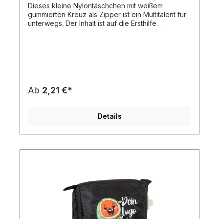
Dieses kleine Nylontäschchen mit weißem
gummierten Kreuz als Zipper ist ein Multitalent für
unterwegs. Der Inhalt ist auf die Ersthilfe
abgestimmt. Durch den Klettverschluss auf der
Rückseite lässt sich die Tasche leicht fixieren.
Einsetzbar in vielen Bereichen des Alltages, wie z.
B. Wandern, Outdoor, Beruf, Fahrrad, Sport,
Schule, Reisen, usw. Der individuelle Druck ist
einfarbig oder vierfarbig nach Euroskala auf der
Vorderseite möglich. Neu im Sortiment:
Ab
2,21 €*
Kartonverpackung mit individuellem 4c-Druck -
die günstige Alternative zum Direktdruck (Beispiel
in unserer Bildergalerie). Preise auf Anfrage -
Details
unser Team berät Sie gern! Inhalt des
Verbandspäckchens:7 x Pflaster 7,2 x 1,9 cm2 x
Alkohol Tupfer1 x Wundkompresse1 x elastische
Bandage1 x Pflasterrolle1 x Pinzette.Diesen Artikel
erhalten Sie inklusive aller Druck-, Neben- und
Filmkosten bei Bereitstellung druckfähiger Daten
(Vektorgrafik als eps-, cdr- oder pdf-Datei),
außerdem erfolgt die Lieferung an eine Adresse
innerhalb Deutschlands Frei Haus.Artikelformat:
ca. 13,0 x 9,0 x 4,0 cmmax. Druckfläche:
ca. 8,0 x 4,0 cm VorderseiteGewicht:
ca. 56 gMaterial: Nylon