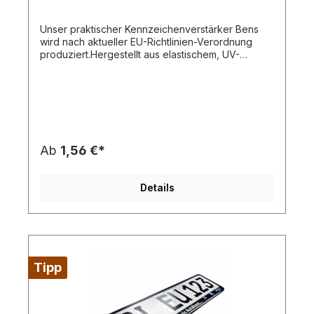
Unser praktischer Kennzeichenverstärker Bens
wird nach aktueller EU-Richtlinien-Verordnung
produziert.Hergestellt aus elastischem, UV-
beständigem PP-Kunststoff mit separater
Werbeleiste, die gleichzeitig das Kennzeichen
sichert. Blitzschnelle und einfache Montage.Der
UV-Siebdruck garantiert eine lange Lebensdauer.
Bei einem 4-farbigem Motiv setzen wir auf einen
4c Premium-Digitaldruck.Qualität – Made in
Europe. Diesen Artikel erhalten Sie inklusive aller
Ab
1,56 €*
Druckkosten bei Bereitstellung druckfähiger
Daten (Vektorgrafik als eps-, cdr- oder pdf-
Datei), außerdem erfolgt die Lieferung an eine
Details
Adresse innerhalb Deutschlands Frei Haus. Für
das Datenhandling fallen 39,00 € pauschal an.
Artikelformat: ca. 52,5 x 13,7 x 1,3 cmmax.
Druckfläche: ca. 50,0 x 1,7 cmGewicht:
132 gMaterial: PP-
KunststoffDownload Druckstandskizze
Tipp