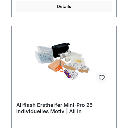
4c-Druck - die günstige Alternative zum
Details
Direktdruck (Beispiel in unserer Bildergalerie).
Preise auf Anfrage - unser Team berät Sie gern!
Inhalt des Verbandspäckchens:5 x Pflaster 7,2 x
1,9 cm5 x Pflaster 5,6 x 1,9 cm5 x Kinderpflaster
5,6 x 1,9 cm1 x Blasenpflaster 3,7 x 5,5 cm1 x
Textilpflaster 6,0 x 50,0 cm2 x Wundkompresse
5,0 x 5,0 cm1 x medizinische Maske 17,5 x 9,51 x
elastische Bandage 6,0 x 4,0 cm1 x Pflasterrolle
1,25 x 50,0 cm1 x Schere 9 cm1 x AnleitungDiesen
Artikel erhalten Sie inklusive aller Druck-, Neben-
und Filmkosten bei Bereitstellung druckfähiger
Daten (Vektorgrafik als eps-, cdr- oder pdf-
Datei), außerdem erfolgt die Lieferung an eine
Adresse innerhalb Deutschlands Frei
Haus.Artikelformat: ca. 13,0 x 9,0 x 4,5
cmmax. Druckfläche: ca. 8,0 x 4,0 cmGewicht:
ca. 74 gMaterial: Polyester
420dDownload Druckstandskizze
Allflash Ersthelfer Mini-Pro 25
individuelles Motiv | All In