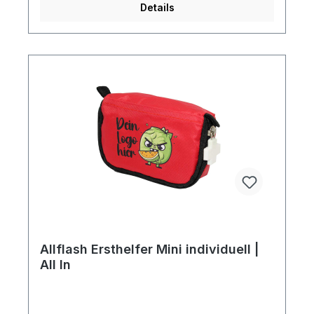
in unserer Bildergalerie). Preise auf Anfrage -
Details
unser Team berät Sie gern! Inhalt des
Verbandspäckchens:7 x Pflaster 7,2 x 1,9 cm2 x
Alkohol Tupfer1 x Wundkompresse1 x elastische
Bandage1 x Pflasterrolle1 x Pinzette.Diesen Artikel
erhalten Sie inklusive aller Druck-, Neben- und
Filmkosten bei Bereitstellung druckfähiger Daten
(Vektorgrafik als eps-, cdr- oder pdf-Datei),
außerdem erfolgt die Lieferung an eine Adresse
innerhalb Deutschlands Frei Haus.Artikelformat:
ca. 13,0 x 9,0 x 4,0 cmmax. Druckfläche:
ca. 8,0 x 4,0 cm VorderseiteGewicht:
ca. 56 gMaterial: Nylon
420dDownload Druckstandskizze
Allflash Ersthelfer Mini individuell |
All In