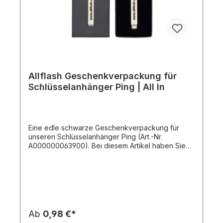
Allflash Geschenkverpackung für
Schlüsselanhänger Ping | All In
Eine edle schwarze Geschenkverpackung für
unseren Schlüsselanhänger Ping (Art.-Nr.
A000000063900). Bei diesem Artikel haben Sie
einen Netto-Preis, mit dem Sie kalkulieren können.
Dieser Stückpreis beinhaltet die Artikel-, Druck-,
Druckneben- und Filmkosten sowie eine Lieferung
frei Haus an eine Adresse innerhalb Deutschlands
bei Bereitstellung druckfähiger Daten
(Vektorgrafik als eps-, cdr- oder pdf-Datei). Es
fallen keine weiteren Kosten an!
Ab
0,98 €*