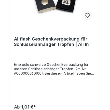
Allflash Geschenkverpackung für
Schlüsselanhänger Tropfen | All In
Eine edle schwarze Geschenkverpackung für
unseren Schlüsselanhänger Tropfen (Art.-Nr.
A000000060100). Bei diesem Artikel haben Sie
einen Netto-Preis, mit dem Sie kalkulieren können.
Dieser Stückpreis beinhaltet die Artikel-, Druck-,
Druckneben- und Filmkosten sowie eine Lieferung
frei Haus an eine Adresse innerhalb Deutschlands
bei Bereitstellung druckfähiger Daten
(Vektorgrafik als eps-, cdr- oder pdf-Datei). Es
fallen keine weiteren Kosten an!
Ab
1,01 €*