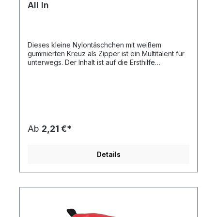
All In
Dieses kleine Nylontäschchen mit weißem
gummierten Kreuz als Zipper ist ein Multitalent für
unterwegs. Der Inhalt ist auf die Ersthilfe
abgestimmt. Durch den Klettverschluss auf der
Rückseite lässt sich die Tasche leicht fixieren.
Einsetzbar in vielen Bereichen des Alltages, wie z.
B. Wandern, Outdoor, Beruf, Fahrrad, Sport,
Schule, Reisen, usw. Der individuelle Druck ist
einfarbig oder vierfarbig nach Euroskala auf der
Vorderseite möglich. Neu im Sortiment:
Ab
2,21 €*
Kartonverpackung mit individuellem 4c-Druck -
die günstige Alternative zum Direktdruck (Beispiel
in unserer Bildergalerie). Preise auf Anfrage -
Details
unser Team berät Sie gern! Inhalt des
Verbandspäckchens:7 x Pflaster 7,2 x 1,9 cm2 x
Alkohol Tupfer1 x Wundkompresse1 x elastische
Bandage1 x Pflasterrolle1 x Pinzette.Diesen Artikel
erhalten Sie inklusive aller Druck-, Neben- und
Filmkosten bei Bereitstellung druckfähiger Daten
(Vektorgrafik als eps-, cdr- oder pdf-Datei),