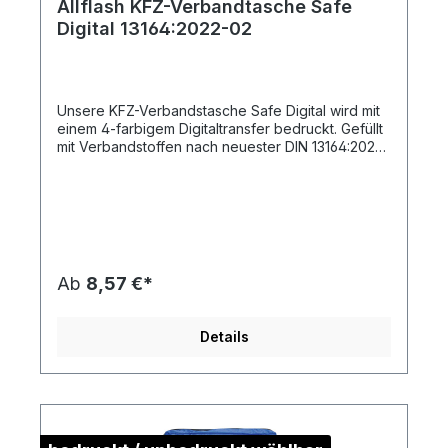
Allflash KFZ-Verbandtasche Safe
Digital 13164:2022-02
Unsere KFZ-Verbandstasche Safe Digital wird mit
einem 4-farbigem Digitaltransfer bedruckt. Gefüllt
mit Verbandstoffen nach neuester DIN 13164:2022-
02 (inkl. 2 medizinischen OP-Masken), verpackt in
einer Nylontasche mit Reißverschluss. Durch den
individuellen Druck erhält jede Tasche einen
zusätzlichen Reiz. Die angegebenen Preise
beinhalten bereits die Druckpreise zuzüglich
Drucknebenkosten. Neu im Sortiment:
Kartonverpackung mit individuellem 4c-Druck -
Ab
8,57 €*
die günstige Alternative zum Direktdruck (Beispiel
in unserer Bildergalerie). Preise auf Anfrage -
unser Team berät Sie gern! 44-teiliges
Details
Verbandstoffset bestehend aus:Begleitinformation
mit Anwendungstipps 8-sprachig (DE, FR, UK, ES,
DK, SE, NO, NL)1 Heftpflasterrolle zum Fixieren
von Verbänden1 Dreieckstuch zum Fixieren und
Schienen1 Verbandtuch zur Abdeckung größerer
Wunden (steril)6 Kompressen zur Abdeckung