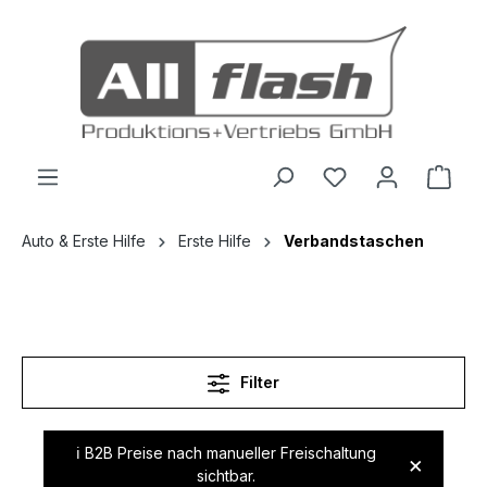
inhalt springen
Auto & Erste Hilfe
Erste Hilfe
Verbandstaschen
Filter
ℹ️ B2B Preise nach manueller Freischaltung
×
sichtbar.