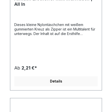
All In
Dieses kleine Nylontäschchen mit weißem
gummierten Kreuz als Zipper ist ein Multitalent für
unterwegs. Der Inhalt ist auf die Ersthilfe
abgestimmt. Durch den Klettverschluss auf der
Rückseite lässt sich die Tasche leicht fixieren.
Einsetzbar in vielen Bereichen des Alltages, wie z.
B. Wandern, Outdoor, Beruf, Fahrrad, Sport,
Schule, Reisen, usw. Der individuelle Druck ist
einfarbig oder vierfarbig nach Euroskala auf der
Vorderseite möglich. Neu im Sortiment:
Ab
2,21 €*
Kartonverpackung mit individuellem 4c-Druck -
die günstige Alternative zum Direktdruck (Beispiel
in unserer Bildergalerie). Preise auf Anfrage -
Details
unser Team berät Sie gern! Inhalt des
Verbandspäckchens:7 x Pflaster 7,2 x 1,9 cm2 x
Alkohol Tupfer1 x Wundkompresse1 x elastische
Bandage1 x Pflasterrolle1 x Pinzette.Diesen Artikel
erhalten Sie inklusive aller Druck-, Neben- und
Filmkosten bei Bereitstellung druckfähiger Daten
(Vektorgrafik als eps-, cdr- oder pdf-Datei),