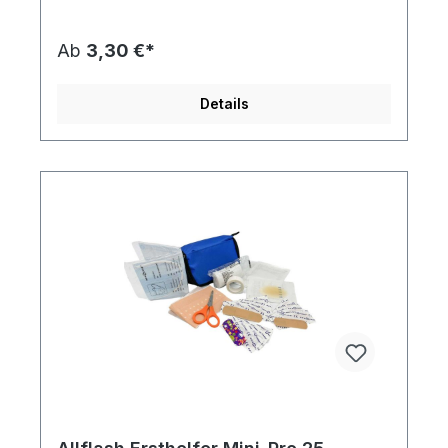
Schule, Reisen, usw. Der Inhalt ist auf die Ersthilfe
abgestimmt und durch die bunten Kinderpflaster
auch bei den Kids sehr beliebt. Der individuelle
Ab
3,30 €*
Druck ist einfarbig oder vierfarbig nach Euroskala
auf der Vorderseite möglich. Neu im Sortiment:
Kartonverpackung mit individuellem 4c-Druck -
Details
die günstige Alternative zum Direktdruck (Beispiel
in unserer Bildergalerie). Preise auf Anfrage -
unser Team berät Sie gern! Neu im Sortiment:
Kartonverpackung mit individuellem 4c-Druck -
die günstige Alternative zum Direktdruck (Beispiel
in unserer Bildergalerie). Preise auf Anfrage -
unser Team berät Sie gern! Inhalt des
Verbandspäckchens:5 x Pflaster 7,2 x 1,9 cm5 x
Pflaster 5,6 x 1,9 cm5 x Kinderpflaster 5,6 x 1,9 cm1
x Blasenpflaster 3,7 x 5,5 cm1 x Textilpflaster 6,0
x 50,0 cm2 x Wundkompresse 5,0 x 5,0 cm1 x
medizinische Maske 17,5 x 9,51 x elastische
Bandage 6,0 x 4,0 cm1 x Pflasterrolle 1,25 x 50,0
cm1 x Schere 9 cm1 x AnleitungDiesen Artikel
erhalten Sie inklusive aller Druck-, Neben- und
Filmkosten bei Bereitstellung druckfähiger Daten
(Vektorgrafik als eps-, cdr- oder pdf-Datei),
außerdem erfolgt die Lieferung an eine Adresse
innerhalb Deutschlands Frei Haus.Artikelformat: