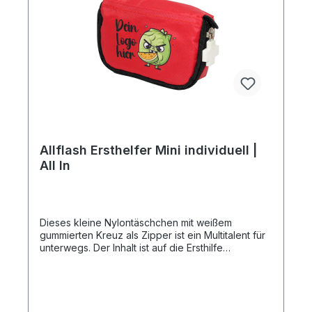
außerdem erfolgt die Lieferung an eine Adresse
innerhalb Deutschlands Frei Haus.Artikelformat:
ca. 13,0 x 9,0 x 4,0 cmmax. Druckfläche:
ca. 8,0 x 4,0 cm VorderseiteGewicht:
ca. 56 gMaterial: Nylon
420dDownload Druckstandskizze
Allflash Ersthelfer Mini individuell |
All In
Dieses kleine Nylontäschchen mit weißem
gummierten Kreuz als Zipper ist ein Multitalent für
unterwegs. Der Inhalt ist auf die Ersthilfe
abgestimmt. Durch den Klettverschluss auf der
Rückseite lässt sich die Tasche leicht fixieren.
Einsetzbar in vielen Bereichen des Alltages, wie z.
B. Wandern, Outdoor, Beruf, Fahrrad, Sport,
Schule, Reisen, usw. Der individuelle Druck ist