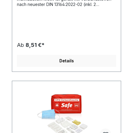
mit ReißverschlussDownload Druckstandskizze
nach neuester DIN 13164:2022-02 (inkl. 2
medizinischer OP-Masken), verpackt in einer
Nylontasche mit Reißverschluss. Durch den
individuellen Druck erhält jede Tasche einen
zusätzlichen Reiz.Die angegebenen Preise
beinhalten bereits die 1c-Druckpreise zuzüglich
Drucknebenkosten. Neu im Sortiment:
Kartonverpackung mit individuellem 4c-Druck -
Ab
8,51 €*
die günstige Alternative zum Direktdruck (Beispiel
in unserer Bildergalerie). Preise auf Anfrage -
unser Team berät Sie gern! 44-teiliges
Details
Verbandstoffset bestehend aus:Begleitinformation
mit Anwendungstipps 8-sprachig (DE, FR, UK, ES,
DK, SE, NO, NL)1 Heftpflasterrolle zum Fixieren
von Verbänden1 Dreieckstuch zum Fixieren und
Schienen1 Verbandtuch zur Abdeckung größerer
Wunden (steril)6 Kompressen zur Abdeckung
offener Wunden (steril)4 Verbandpäckchen
steriler Wundverband oder Druckverband (steril)2
Reinigungstücher zur Reinigung der Haut und
kleineren Wunden/Abschürfungen (steril)2
Fixierbinden zur Fixierung von Wundverbänden3
Fixierbinden 8 cm zur Fixierung von
Wundverbänden1 Rettungsdecke 210 x 160 cm
zum Schutz vor Hitze und Kälte1