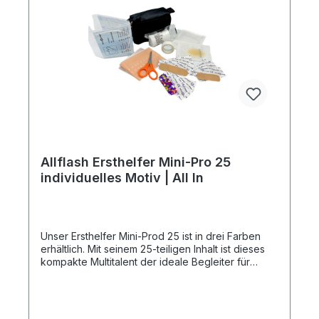
elastische Bandage 6,0 x 4,0 cm1 x Pflasterrolle
1,25 x 50,0 cm1 x Schere 9 cm1 x AnleitungDiesen
Artikel erhalten Sie inklusive aller Druck-, Neben-
und Filmkosten bei Bereitstellung druckfähiger
Daten (Vektorgrafik als eps-, cdr- oder pdf-
Datei), außerdem erfolgt die Lieferung an eine
Adresse innerhalb Deutschlands Frei
Haus.Artikelformat: ca. 13,0 x 9,0 x 4,5
cmmax. Druckfläche: ca. 8,0 x 4,0 cmGewicht:
ca. 74 gMaterial: Polyester
420dDownload Druckstandskizze
Allflash Ersthelfer Mini-Pro 25
individuelles Motiv | All In
Unser Ersthelfer Mini-Prod 25 ist in drei Farben
erhältlich. Mit seinem 25-teiligen Inhalt ist dieses
kompakte Multitalent der ideale Begleiter für
unterwegs. Durch den Klettverschluss auf der
Rückseite lässt sich die Tasche leicht fixieren.
Einsetzbar in vielen Bereichen des Alltages, wie
z.B.: Wandern, Outdoor, Beruf, Fahrrad, Sport,