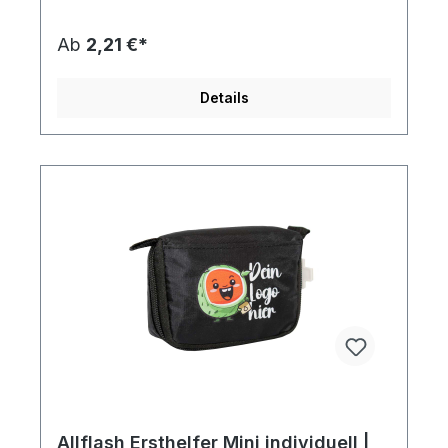
einfarbig oder vierfarbig nach Euroskala auf der
Vorderseite möglich. Neu im Sortiment:
Ab
2,21 €*
Kartonverpackung mit individuellem 4c-Druck -
die günstige Alternative zum Direktdruck (Beispiel
in unserer Bildergalerie). Preise auf Anfrage -
Details
unser Team berät Sie gern! Inhalt des
Verbandspäckchens:7 x Pflaster 7,2 x 1,9 cm2 x
Alkohol Tupfer1 x Wundkompresse1 x elastische
Bandage1 x Pflasterrolle1 x Pinzette.Diesen Artikel
erhalten Sie inklusive aller Druck-, Neben- und
Filmkosten bei Bereitstellung druckfähiger Daten
(Vektorgrafik als eps-, cdr- oder pdf-Datei),
außerdem erfolgt die Lieferung an eine Adresse
innerhalb Deutschlands Frei Haus.Artikelformat:
ca. 13,0 x 9,0 x 4,0 cmmax. Druckfläche:
ca. 8,0 x 4,0 cm VorderseiteGewicht:
ca. 56 gMaterial: Nylon
420dDownload DruckstandskizzeDownload
Druckstandskizze
Allflash Ersthelfer Mini individuell |