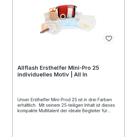
außerdem erfolgt die Lieferung an eine Adresse
innerhalb Deutschlands Frei Haus.Artikelformat:
ca. 13,0 x 9,0 x 4,0 cmmax. Druckfläche:
ca. 8,0 x 4,0 cm VorderseiteGewicht:
ca. 56 gMaterial: Nylon
420dDownload Druckstandskizze
Allflash Ersthelfer Mini-Pro 25
individuelles Motiv | All In
Unser Ersthelfer Mini-Prod 25 ist in drei Farben
erhältlich. Mit seinem 25-teiligen Inhalt ist dieses
kompakte Multitalent der ideale Begleiter für
unterwegs. Durch den Klettverschluss auf der
Rückseite lässt sich die Tasche leicht fixieren.
Einsetzbar in vielen Bereichen des Alltages, wie
z.B.: Wandern, Outdoor, Beruf, Fahrrad, Sport,