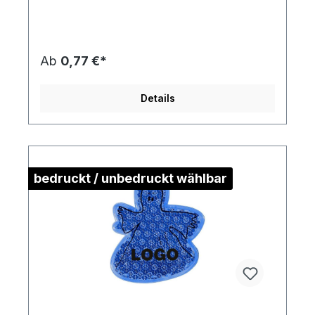
0,8 cmmax. Druckfläche: ca. 2,0 x 1,0 cm (ohne
Kontur)Gewicht: ca. 10 gMaterial:
Kunststoff/PolymethylmethacrylatDie
Druckstandskizze erhalten Sie auf Anforderung.
Ab
0,77 €*
Details
bedruckt / unbedruckt wählbar