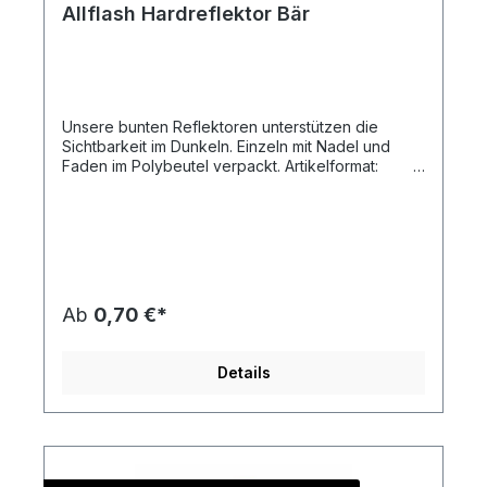
Allflash Hardreflektor Bär
Unsere bunten Reflektoren unterstützen die
Sichtbarkeit im Dunkeln. Einzeln mit Nadel und
Faden im Polybeutel verpackt. Artikelformat:
ca. 4,5 x 6,5 x 0,9 cmmax. Druckfläche: ca. 2,5
x 2,0 cm (ohne Kontur)Gewicht: ca. 11
gMaterial:
Kunststoff/PolymethylmethydrylatDownload
Druckstandskizze
Ab
0,70 €*
Details