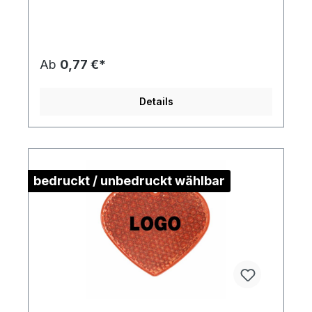
ca. 17 gMaterial:
Kunststoff/PolymethylmethacrylatDownload
Druckstandskizze
Ab
0,77 €*
Details
bedruckt / unbedruckt wählbar