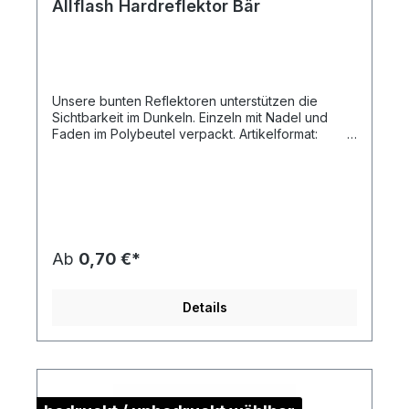
Allflash Hardreflektor Bär
Unsere bunten Reflektoren unterstützen die
Sichtbarkeit im Dunkeln. Einzeln mit Nadel und
Faden im Polybeutel verpackt. Artikelformat:
ca. 4,5 x 6,5 x 0,9 cmmax. Druckfläche: ca. 2,5
x 2,0 cm (ohne Kontur)Gewicht: ca. 11
gMaterial:
Kunststoff/PolymethylmethydrylatDownload
Druckstandskizze
Ab
0,70 €*
Details