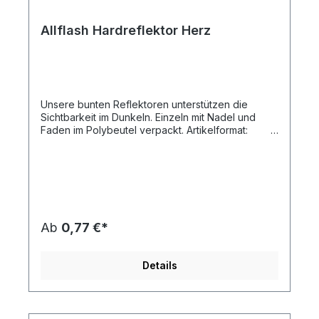
Allflash Hardreflektor Herz
Unsere bunten Reflektoren unterstützen die
Sichtbarkeit im Dunkeln. Einzeln mit Nadel und
Faden im Polybeutel verpackt. Artikelformat:
ca. 6,8 x 5,8 x 0,8 cmmax. Druckfläche:
ca. 5,0 x 2,5 cm (ohne Kontur)Gewicht:
ca. 17 gMaterial:
Kunststoff/PolymethylmethacrylatDownload
Druckstandskizze
Ab
0,77 €*
Details