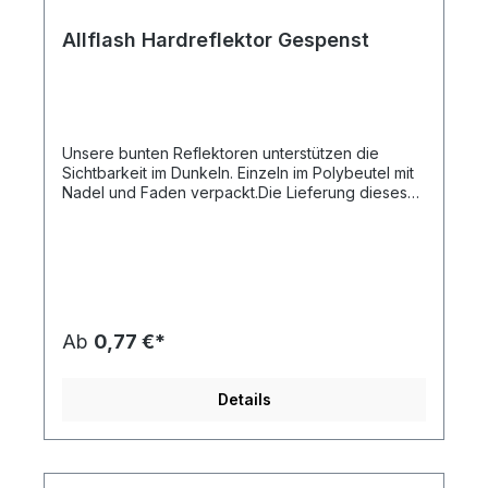
Allflash Hardreflektor Gespenst
Unsere bunten Reflektoren unterstützen die
Sichtbarkeit im Dunkeln. Einzeln im Polybeutel mit
Nadel und Faden verpackt.Die Lieferung dieses
Artikels erfolgt Frei Haus an eine Adresse in
Deutschland.Artikelformat: ca. 5,2 x 5,8 x
0,8 cmmax. Druckfläche: ca. 2,0 x 1,0 cm (ohne
Kontur)Gewicht: ca. 10 gMaterial:
Kunststoff/PolymethylmethacrylatDie
Druckstandskizze erhalten Sie auf Anforderung.
Ab
0,77 €*
Details