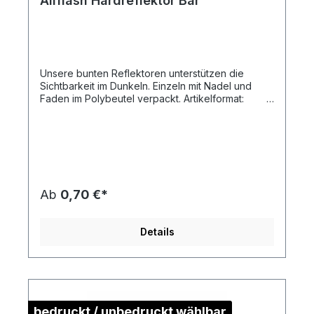
Allflash Hardreflektor Bär
Unsere bunten Reflektoren unterstützen die
Sichtbarkeit im Dunkeln. Einzeln mit Nadel und
Faden im Polybeutel verpackt. Artikelformat:
ca. 4,5 x 6,5 x 0,9 cmmax. Druckfläche: ca. 2,5
x 2,0 cm (ohne Kontur)Gewicht: ca. 11
gMaterial:
Kunststoff/PolymethylmethydrylatDownload
Druckstandskizze
Ab
0,70 €*
Details
bedruckt / unbedruckt wählbar