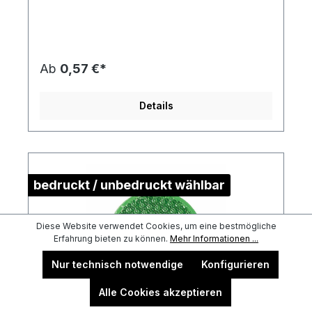
0,7 cmmax. Druckfläche: ca. ø 5,1
cmGewicht: ca. 18 gMaterial:
Kunststoff/PolymethylmethacrylatDie
Druckstandskizze erhalten Sie auf Anforderung.
Ab
0,57 €*
Details
bedruckt / unbedruckt wählbar
Diese Website verwendet Cookies, um eine bestmögliche
Erfahrung bieten zu können.
Mehr Informationen ...
Nur technisch notwendige
Konfigurieren
Alle Cookies akzeptieren