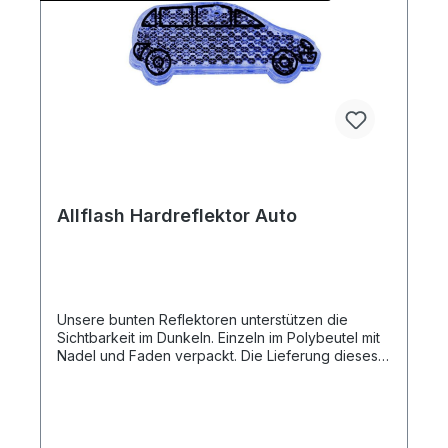
Allflash Hardreflektor Auto
Unsere bunten Reflektoren unterstützen die
Sichtbarkeit im Dunkeln. Einzeln im Polybeutel mit
Nadel und Faden verpackt. Die Lieferung dieses
Artikels erfolgt Frei Haus an eine Adresse in
Deutschland.Artikelformat: ca. 3,1 x 7,9 x
0,8 cmmax. Druckfläche: ca. 3,5 x 1,0 cm (ohne
Kontur)Gewicht: ca. 10 gMaterial:
Kunststoff/Polymethylmethacrylat Die