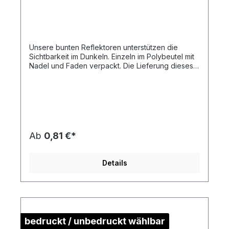
Unsere bunten Reflektoren unterstützen die
Sichtbarkeit im Dunkeln. Einzeln im Polybeutel mit
Nadel und Faden verpackt. Die Lieferung dieses
Artikels erfolgt Frei Haus an eine Adresse in
Deutschland.Artikelformat: ca. 3,1 x 7,9 x
0,8 cmmax. Druckfläche: ca. 3,5 x 1,0 cm (ohne
Kontur)Gewicht: ca. 10 gMaterial:
Kunststoff/Polymethylmethacrylat Die
Druckstandskizze erhalten Sie auf Anforderung.
Ab
0,81 €*
Details
bedruckt / unbedruckt wählbar