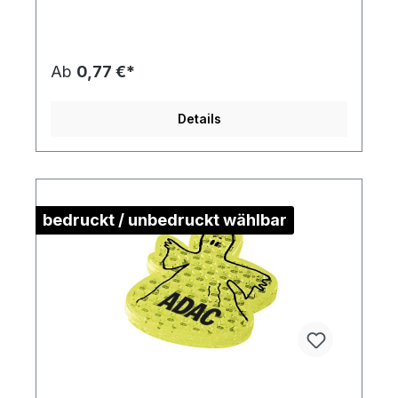
Kontur)Gewicht: ca. 10 gMaterial:
Kunststoff/ PolymethylmethacrylatDie
Druckstandskizze erhalten Sie auf Anforderung.
Ab
0,77 €*
Details
bedruckt / unbedruckt wählbar