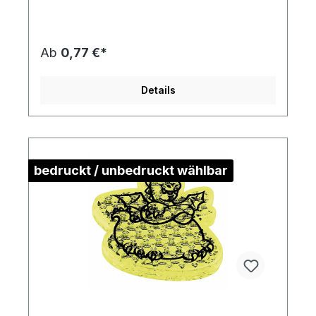
Kontur)Gewicht: ca. 10 gMaterial:
Kunststoff/ PolymethylmethacrylatDie
Druckstandskizze erhalten Sie auf Anforderung.
Ab
0,77 €*
Details
bedruckt / unbedruckt wählbar