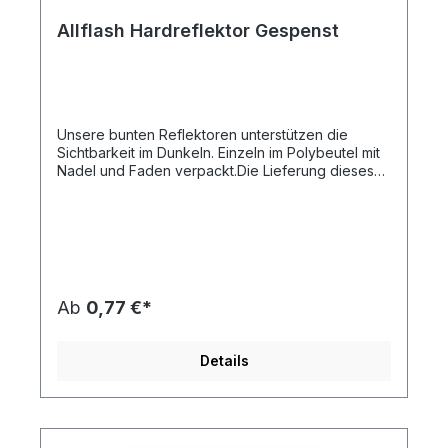
Allflash Hardreflektor Gespenst
Unsere bunten Reflektoren unterstützen die
Sichtbarkeit im Dunkeln. Einzeln im Polybeutel mit
Nadel und Faden verpackt.Die Lieferung dieses
Artikels erfolgt Frei Haus an eine Adresse in
Deutschland.Artikelformat: ca. 5,2 x 5,8 x
0,8 cmmax. Druckfläche: ca. 2,0 x 1,0 cm (ohne
Kontur)Gewicht: ca. 10 gMaterial:
Kunststoff/PolymethylmethacrylatDie
Druckstandskizze erhalten Sie auf Anforderung.
Ab
0,77 €*
Details