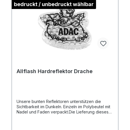
bedruckt / unbedruckt wählbar
Allflash Hardreflektor Drache
Unsere bunten Reflektoren unterstützen die
Sichtbarkeit im Dunkeln. Einzeln im Polybeutel mit
Nadel und Faden verpackt.Die Lieferung dieses
Artikels erfolgt Frei Haus an eine Adresse in
Deutschland.Artikelformat: ca. 5,2 x 6,2 x
0,8 cmmax. Druckfläche: ca. 2,5 x 1,0 cm (ohne