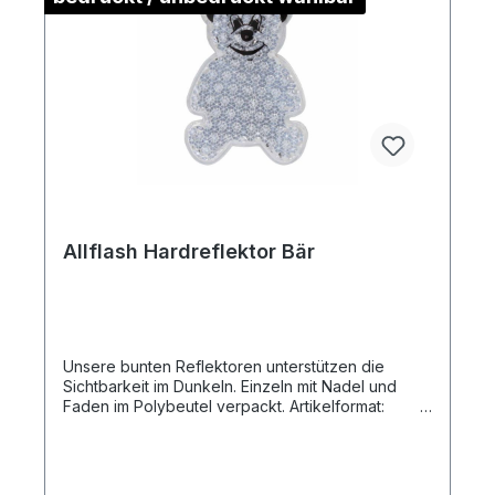
Allflash Hardreflektor Bär
Unsere bunten Reflektoren unterstützen die
Sichtbarkeit im Dunkeln. Einzeln mit Nadel und
Faden im Polybeutel verpackt. Artikelformat:
ca. 4,5 x 6,5 x 0,9 cmmax. Druckfläche: ca. 2,5
x 2,0 cm (ohne Kontur)Gewicht: ca. 11
gMaterial:
Kunststoff/PolymethylmethydrylatDownload