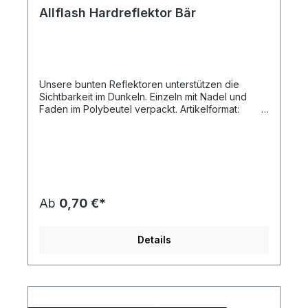
Allflash Hardreflektor Bär
Unsere bunten Reflektoren unterstützen die
Sichtbarkeit im Dunkeln. Einzeln mit Nadel und
Faden im Polybeutel verpackt. Artikelformat:
ca. 4,5 x 6,5 x 0,9 cmmax. Druckfläche: ca. 2,5
x 2,0 cm (ohne Kontur)Gewicht: ca. 11
gMaterial:
Kunststoff/PolymethylmethydrylatDownload
Druckstandskizze
Ab
0,70 €*
Details