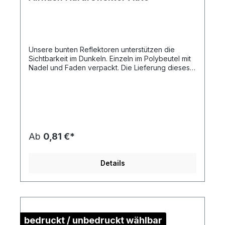
Unsere bunten Reflektoren unterstützen die
Sichtbarkeit im Dunkeln. Einzeln im Polybeutel mit
Nadel und Faden verpackt. Die Lieferung dieses
Artikels erfolgt Frei Haus an eine Adresse in
Deutschland.Artikelformat: ca. 3,1 x 7,9 x
0,8 cmmax. Druckfläche: ca. 3,5 x 1,0 cm (ohne
Kontur)Gewicht: ca. 10 gMaterial:
Kunststoff/Polymethylmethacrylat Die
Druckstandskizze erhalten Sie auf Anforderung.
Ab
0,81 €*
Details
bedruckt / unbedruckt wählbar