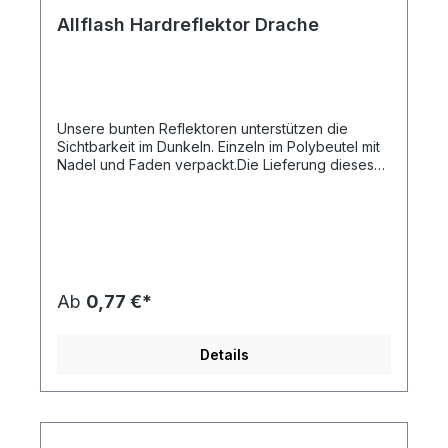
Allflash Hardreflektor Drache
Unsere bunten Reflektoren unterstützen die
Sichtbarkeit im Dunkeln. Einzeln im Polybeutel mit
Nadel und Faden verpackt.Die Lieferung dieses
Artikels erfolgt Frei Haus an eine Adresse in
Deutschland.Artikelformat: ca. 5,2 x 6,2 x
0,8 cmmax. Druckfläche: ca. 2,5 x 1,0 cm (ohne
Kontur)Gewicht: ca. 10 gMaterial:
Kunststoff/ PolymethylmethacrylatDie
Druckstandskizze erhalten Sie auf Anforderung.
Ab
0,77 €*
Details