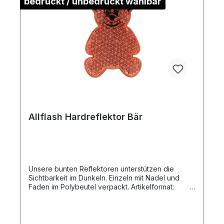
bedruckt / unbedruckt wählbar
Allflash Hardreflektor Bär
Unsere bunten Reflektoren unterstützen die
Sichtbarkeit im Dunkeln. Einzeln mit Nadel und
Faden im Polybeutel verpackt. Artikelformat:
ca. 4,5 x 6,5 x 0,9 cmmax. Druckfläche: ca. 2,5
x 2,0 cm (ohne Kontur)Gewicht: ca. 11
gMaterial:
Kunststoff/PolymethylmethydrylatDownload