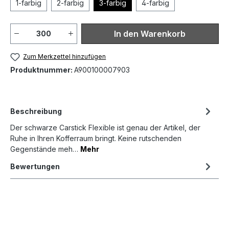
1-farbig
2-farbig
3-farbig
4-farbig
component.product.quantit
In den Warenkorb
Zum Merkzettel hinzufügen
Produktnummer:
A900100007903
Beschreibung
Der schwarze Carstick Flexible ist genau der Artikel, der
Ruhe in Ihren Kofferraum bringt. Keine rutschenden
Gegenstände meh…
Mehr
Bewertungen