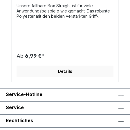
Unsere faltbare Box Straight ist für viele
Anwendungsbeispiele wie gemacht. Das robuste
Polyester mit den beiden verstärkten Griff-
Stanzungen ist auch für schwerere Artikel
geeignet.Die Box kann platzsparend gefaltet
werden.Das Besondere ist, dass dieser Artikel mit
unserer Kühltasche System kompatibel ist. Auf
Anfrage ist dieser Artikel auch in Ihrer
Wunschfarbe möglich. Bitte beachten Sie
außerdem: Bei allen Druckfarben (außer weiß)
Ab
6,99 €*
muss Ihr Motiv weiß unterlegt werden. Dies
entspricht einer zusätzlichen Druckfarbe! Die
Druckfarben silber und gold werden mit einem
Details
Aufpreis von 0,20 € berechnet. NEU IM
SORTIMENT: Kartonverpackung mit individuellem
4c-Druck - die günstige Alternative zum
Direktdruck (Beispiel in der Bildergalerie), Preise
Service-Hotline
auf Anfrage - unser Team berät Sie gern!
Artikelformat: gefaltet: ca. 32,0 x 26,0 x 4,0
cm; geöffnet: ca. 26,0 x 32,0 x 26,5 cmmax.
Service
Druckfläche: ca. 20,0 x 8,0 cm, STD1 nur ca.
12,0 x 8,0 cmGewicht: ca. 502
Rechtliches
gMaterial: PolyesterDownload
DruckstandskizzeZum Produktvideo