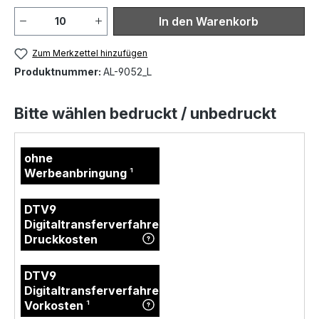
component.product.quantit
In den Warenkorb
Zum Merkzettel hinzufügen
Produktnummer:
AL-9052_L
Bitte wählen bedruckt / unbedruckt
ohne
Werbeanbringung
¹
DTV9
Digitaltransferverfahren
Druckkosten
DTV9
Digitaltransferverfahren
Vorkosten
¹