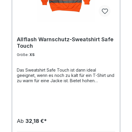
Allflash Warnschutz-Sweatshirt Safe
Touch
Größe:
XS
Das Sweatshirt Safe Touch ist dann ideal
geeignet, wenn es noch zu kalt für ein T-Shirt und
zu warm für eine Jacke ist. Bietet hohen
Tragekomfort, einen großzügigen Schnitt und
weiches Gewebe.Funktionsfeatures:Strickbund mit
aufgerauter Innenseitegerippte Strickbündchen
für Wärme und KomfortStrickbund am Saum für
besseren Sitzgroßzügige Passform für
Tragekomfortverschweißte Nähte helfen, den
Körper vor Bio-Gefährdungen zu
Ab
32,18 €*
schützenReflexstreifen für gute Sichtbarkeit40+
UPF klassifiziertes Gewebe, das 98% der UV-