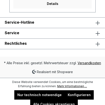
Strahlen blockiertzertifiziert nach EN ISO 20371
Details
nach 50 x waschenentspricht RIS 3279-TOM für
die Bahnindustrie (nur orange)CE
zertifiziertArtikelformat:
größenabhängigmax. Druckfläche: Vorderseite:
Service-Hotline
ca. 20,0 x 20,0 cm; Rückseite: ca. 20,0 x 20,0
cmGewicht: ca. 780 g
(größenabhängig)Material: 65%
Service
Polyester, 35% Baumwolle, 300 g/m²Norm:
EN ISO 20471 Klasse 3 und RIS-3279 bei
Rechtliches
oranger Ausführung
* Alle Preise inkl. gesetzl. Mehrwertsteuer zzgl.
Versandkosten
Realisiert mit Shopware
Diese Website verwendet Cookies, um eine bestmögliche
Erfahrung bieten zu können.
Mehr Informationen ...
Nur technisch notwendige
Konfigurieren
Alle Cookies akzeptieren